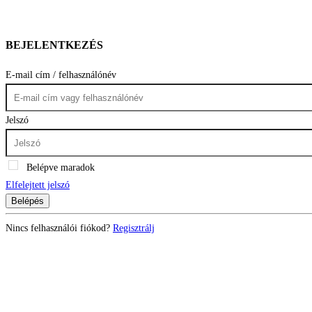
BEJELENTKEZÉS
E-mail cím / felhasználónév
Jelszó
Belépve maradok
Elfelejtett jelszó
Belépés
Nincs felhasználói fiókod?
Regisztrálj