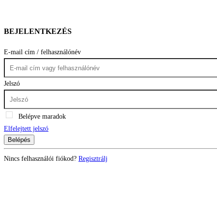
BEJELENTKEZÉS
E-mail cím / felhasználónév
Jelszó
Belépve maradok
Elfelejtett jelszó
Belépés
Nincs felhasználói fiókod?
Regisztrálj