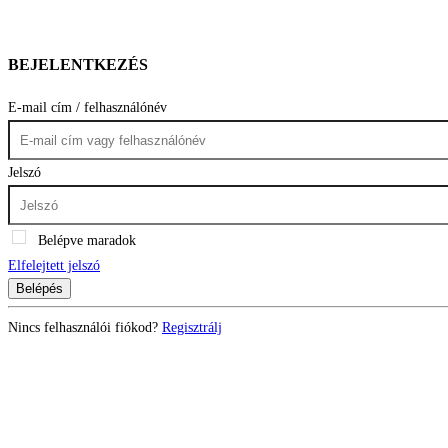
BEJELENTKEZÉS
E-mail cím / felhasználónév
Jelszó
Belépve maradok
Elfelejtett jelszó
Belépés
Nincs felhasználói fiókod?
Regisztrálj