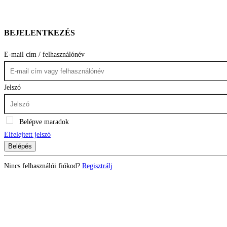
BEJELENTKEZÉS
E-mail cím / felhasználónév
Jelszó
Belépve maradok
Elfelejtett jelszó
Belépés
Nincs felhasználói fiókod?
Regisztrálj