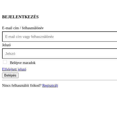
BEJELENTKEZÉS
E-mail cím / felhasználónév
Jelszó
Belépve maradok
Elfelejtett jelszó
Belépés
Nincs felhasználói fiókod?
Regisztrálj