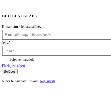
BEJELENTKEZÉS
E-mail cím / felhasználónév
Jelszó
Belépve maradok
Elfelejtett jelszó
Belépés
Nincs felhasználói fiókod?
Regisztrálj