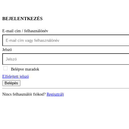
BEJELENTKEZÉS
E-mail cím / felhasználónév
Jelszó
Belépve maradok
Elfelejtett jelszó
Belépés
Nincs felhasználói fiókod?
Regisztrálj