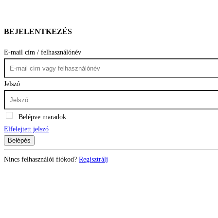
BEJELENTKEZÉS
E-mail cím / felhasználónév
Jelszó
Belépve maradok
Elfelejtett jelszó
Belépés
Nincs felhasználói fiókod?
Regisztrálj