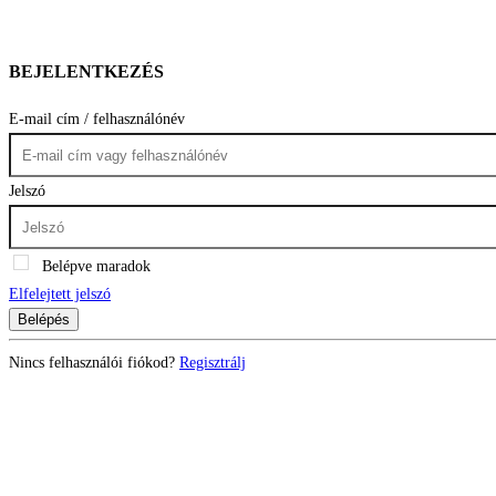
BEJELENTKEZÉS
E-mail cím / felhasználónév
Jelszó
Belépve maradok
Elfelejtett jelszó
Belépés
Nincs felhasználói fiókod?
Regisztrálj