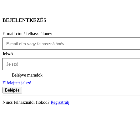
BEJELENTKEZÉS
E-mail cím / felhasználónév
Jelszó
Belépve maradok
Elfelejtett jelszó
Belépés
Nincs felhasználói fiókod?
Regisztrálj