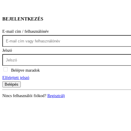
BEJELENTKEZÉS
E-mail cím / felhasználónév
Jelszó
Belépve maradok
Elfelejtett jelszó
Belépés
Nincs felhasználói fiókod?
Regisztrálj