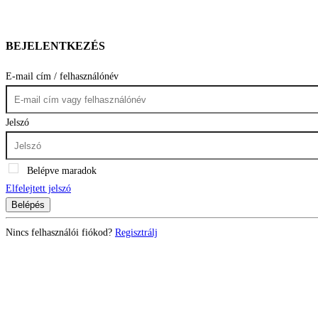
BEJELENTKEZÉS
E-mail cím / felhasználónév
Jelszó
Belépve maradok
Elfelejtett jelszó
Belépés
Nincs felhasználói fiókod?
Regisztrálj