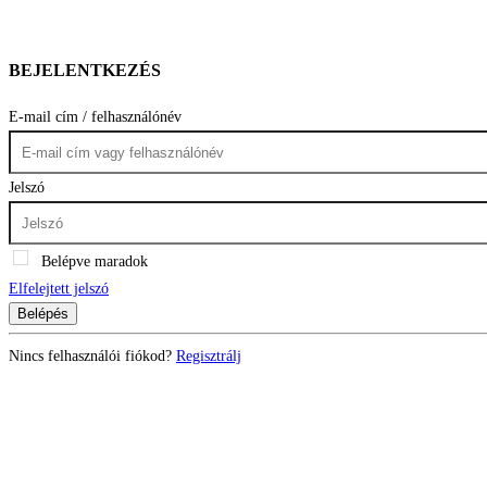
BEJELENTKEZÉS
E-mail cím / felhasználónév
Jelszó
Belépve maradok
Elfelejtett jelszó
Belépés
Nincs felhasználói fiókod?
Regisztrálj