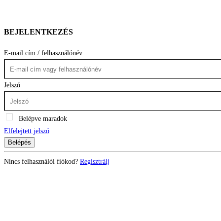
BEJELENTKEZÉS
E-mail cím / felhasználónév
Jelszó
Belépve maradok
Elfelejtett jelszó
Belépés
Nincs felhasználói fiókod?
Regisztrálj