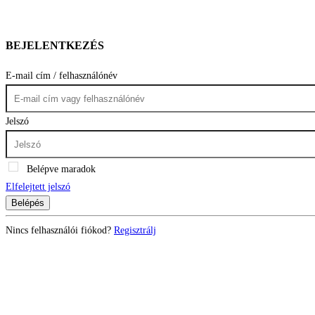
BEJELENTKEZÉS
E-mail cím / felhasználónév
Jelszó
Belépve maradok
Elfelejtett jelszó
Belépés
Nincs felhasználói fiókod?
Regisztrálj