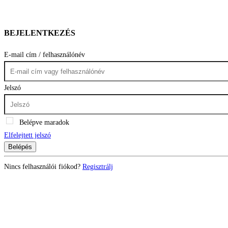
BEJELENTKEZÉS
E-mail cím / felhasználónév
Jelszó
Belépve maradok
Elfelejtett jelszó
Belépés
Nincs felhasználói fiókod?
Regisztrálj