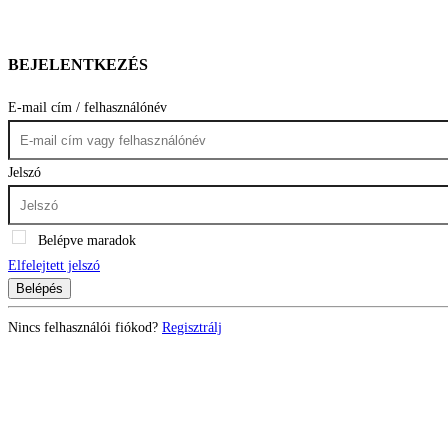
BEJELENTKEZÉS
E-mail cím / felhasználónév
Jelszó
Belépve maradok
Elfelejtett jelszó
Belépés
Nincs felhasználói fiókod?
Regisztrálj