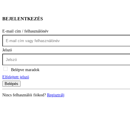
BEJELENTKEZÉS
E-mail cím / felhasználónév
Jelszó
Belépve maradok
Elfelejtett jelszó
Belépés
Nincs felhasználói fiókod?
Regisztrálj