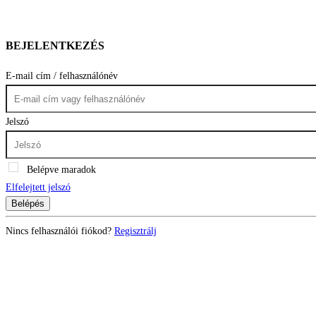
BEJELENTKEZÉS
E-mail cím / felhasználónév
Jelszó
Belépve maradok
Elfelejtett jelszó
Belépés
Nincs felhasználói fiókod?
Regisztrálj