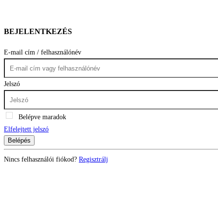
BEJELENTKEZÉS
E-mail cím / felhasználónév
Jelszó
Belépve maradok
Elfelejtett jelszó
Belépés
Nincs felhasználói fiókod?
Regisztrálj