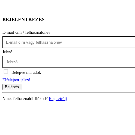
BEJELENTKEZÉS
E-mail cím / felhasználónév
Jelszó
Belépve maradok
Elfelejtett jelszó
Belépés
Nincs felhasználói fiókod?
Regisztrálj