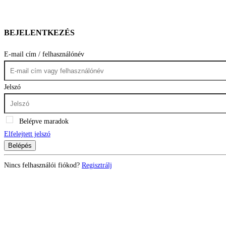
BEJELENTKEZÉS
E-mail cím / felhasználónév
Jelszó
Belépve maradok
Elfelejtett jelszó
Belépés
Nincs felhasználói fiókod?
Regisztrálj