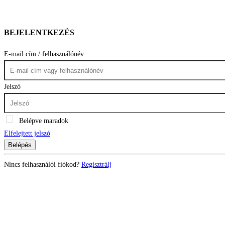
BEJELENTKEZÉS
E-mail cím / felhasználónév
Jelszó
Belépve maradok
Elfelejtett jelszó
Belépés
Nincs felhasználói fiókod?
Regisztrálj