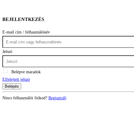
BEJELENTKEZÉS
E-mail cím / felhasználónév
Jelszó
Belépve maradok
Elfelejtett jelszó
Belépés
Nincs felhasználói fiókod?
Regisztrálj