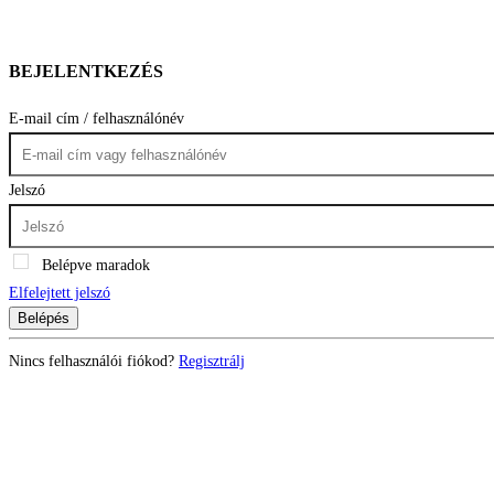
BEJELENTKEZÉS
E-mail cím / felhasználónév
Jelszó
Belépve maradok
Elfelejtett jelszó
Belépés
Nincs felhasználói fiókod?
Regisztrálj