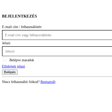
BEJELENTKEZÉS
E-mail cím / felhasználónév
Jelszó
Belépve maradok
Elfelejtett jelszó
Belépés
Nincs felhasználói fiókod?
Regisztrálj