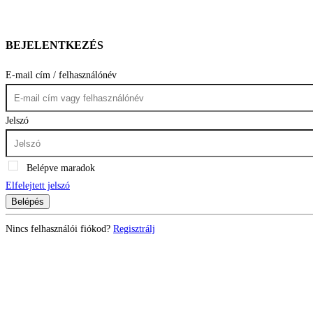
BEJELENTKEZÉS
E-mail cím / felhasználónév
Jelszó
Belépve maradok
Elfelejtett jelszó
Belépés
Nincs felhasználói fiókod?
Regisztrálj