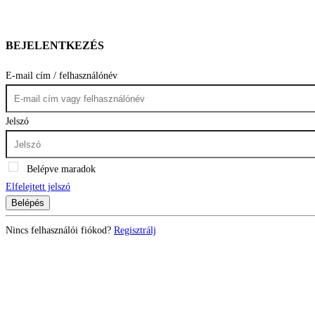
BEJELENTKEZÉS
E-mail cím / felhasználónév
Jelszó
Belépve maradok
Elfelejtett jelszó
Belépés
Nincs felhasználói fiókod?
Regisztrálj