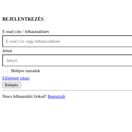
BEJELENTKEZÉS
E-mail cím / felhasználónév
Jelszó
Belépve maradok
Elfelejtett jelszó
Belépés
Nincs felhasználói fiókod?
Regisztrálj