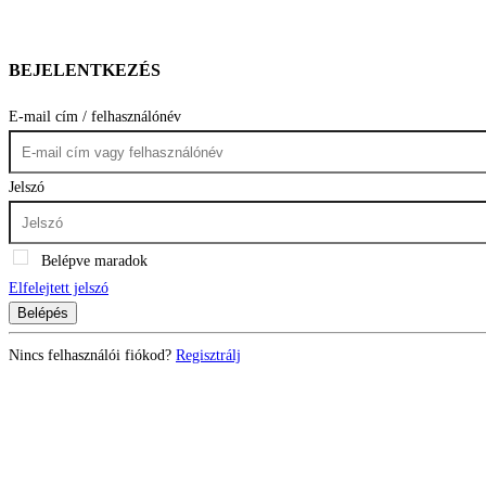
BEJELENTKEZÉS
E-mail cím / felhasználónév
Jelszó
Belépve maradok
Elfelejtett jelszó
Belépés
Nincs felhasználói fiókod?
Regisztrálj