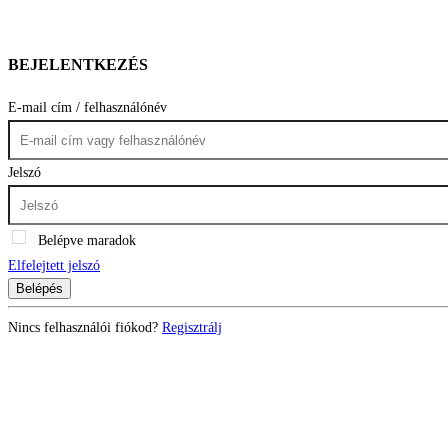
BEJELENTKEZÉS
E-mail cím / felhasználónév
Jelszó
Belépve maradok
Elfelejtett jelszó
Belépés
Nincs felhasználói fiókod?
Regisztrálj