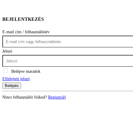
BEJELENTKEZÉS
E-mail cím / felhasználónév
Jelszó
Belépve maradok
Elfelejtett jelszó
Belépés
Nincs felhasználói fiókod?
Regisztrálj