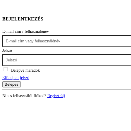
BEJELENTKEZÉS
E-mail cím / felhasználónév
Jelszó
Belépve maradok
Elfelejtett jelszó
Belépés
Nincs felhasználói fiókod?
Regisztrálj