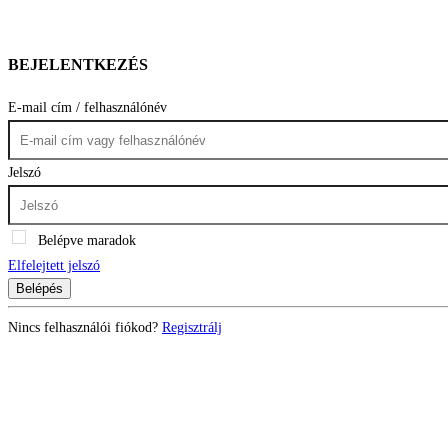
BEJELENTKEZÉS
E-mail cím / felhasználónév
Jelszó
Belépve maradok
Elfelejtett jelszó
Belépés
Nincs felhasználói fiókod?
Regisztrálj