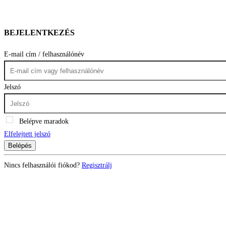
BEJELENTKEZÉS
E-mail cím / felhasználónév
Jelszó
Belépve maradok
Elfelejtett jelszó
Belépés
Nincs felhasználói fiókod?
Regisztrálj