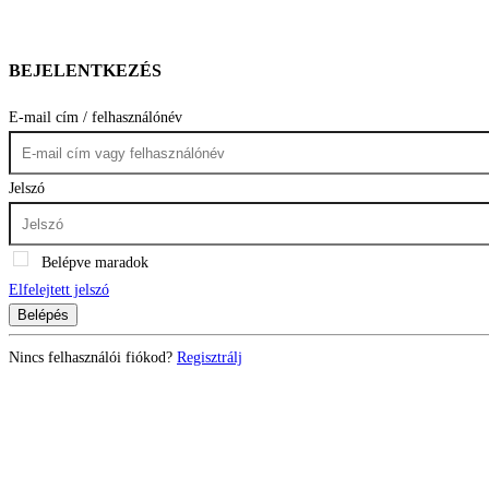
BEJELENTKEZÉS
E-mail cím / felhasználónév
Jelszó
Belépve maradok
Elfelejtett jelszó
Belépés
Nincs felhasználói fiókod?
Regisztrálj