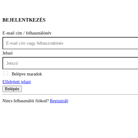
BEJELENTKEZÉS
E-mail cím / felhasználónév
Jelszó
Belépve maradok
Elfelejtett jelszó
Belépés
Nincs felhasználói fiókod?
Regisztrálj