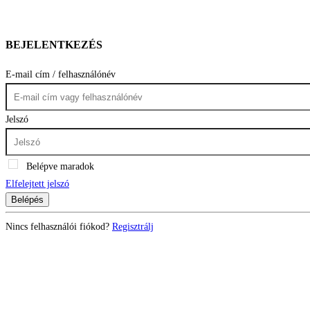
BEJELENTKEZÉS
E-mail cím / felhasználónév
Jelszó
Belépve maradok
Elfelejtett jelszó
Belépés
Nincs felhasználói fiókod?
Regisztrálj