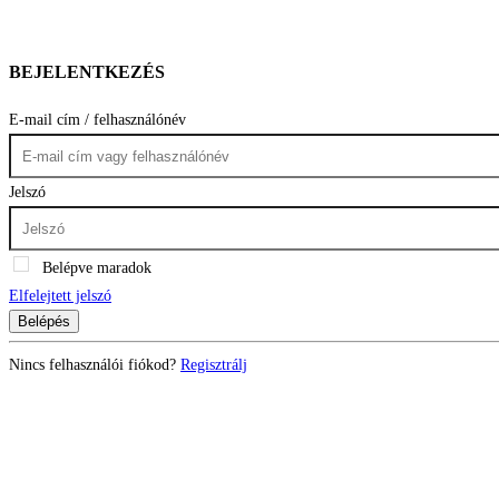
BEJELENTKEZÉS
E-mail cím / felhasználónév
Jelszó
Belépve maradok
Elfelejtett jelszó
Belépés
Nincs felhasználói fiókod?
Regisztrálj