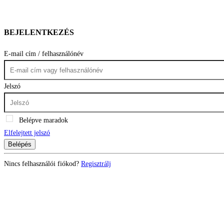
BEJELENTKEZÉS
E-mail cím / felhasználónév
Jelszó
Belépve maradok
Elfelejtett jelszó
Belépés
Nincs felhasználói fiókod?
Regisztrálj