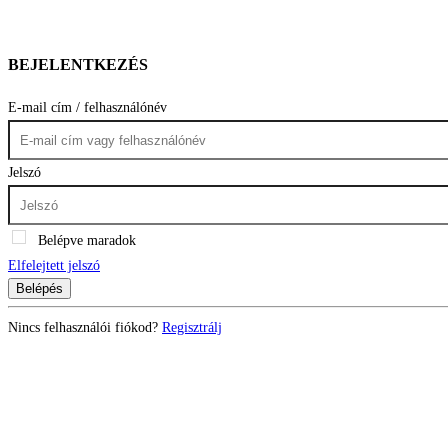
BEJELENTKEZÉS
E-mail cím / felhasználónév
Jelszó
Belépve maradok
Elfelejtett jelszó
Belépés
Nincs felhasználói fiókod?
Regisztrálj