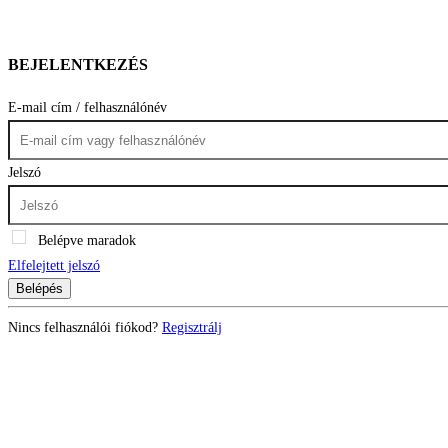
BEJELENTKEZÉS
E-mail cím / felhasználónév
Jelszó
Belépve maradok
Elfelejtett jelszó
Belépés
Nincs felhasználói fiókod?
Regisztrálj