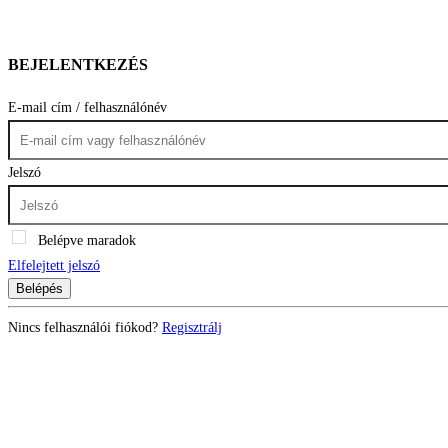
BEJELENTKEZÉS
E-mail cím / felhasználónév
Jelszó
Belépve maradok
Elfelejtett jelszó
Belépés
Nincs felhasználói fiókod?
Regisztrálj