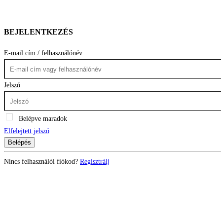
BEJELENTKEZÉS
E-mail cím / felhasználónév
Jelszó
Belépve maradok
Elfelejtett jelszó
Belépés
Nincs felhasználói fiókod?
Regisztrálj