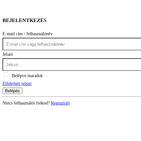
BEJELENTKEZÉS
E-mail cím / felhasználónév
Jelszó
Belépve maradok
Elfelejtett jelszó
Belépés
Nincs felhasználói fiókod?
Regisztrálj