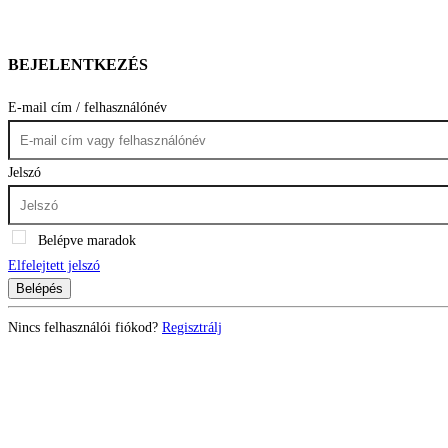
BEJELENTKEZÉS
E-mail cím / felhasználónév
Jelszó
Belépve maradok
Elfelejtett jelszó
Belépés
Nincs felhasználói fiókod?
Regisztrálj