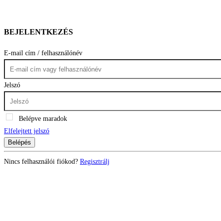
BEJELENTKEZÉS
E-mail cím / felhasználónév
Jelszó
Belépve maradok
Elfelejtett jelszó
Belépés
Nincs felhasználói fiókod?
Regisztrálj