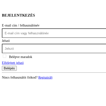
BEJELENTKEZÉS
E-mail cím / felhasználónév
Jelszó
Belépve maradok
Elfelejtett jelszó
Belépés
Nincs felhasználói fiókod?
Regisztrálj