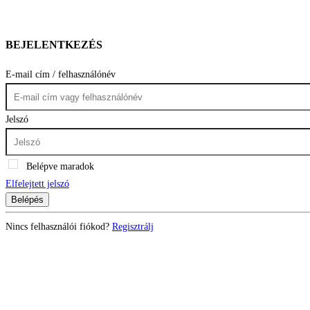
BEJELENTKEZÉS
E-mail cím / felhasználónév
Jelszó
Belépve maradok
Elfelejtett jelszó
Belépés
Nincs felhasználói fiókod?
Regisztrálj