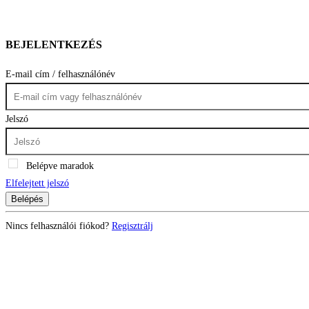
BEJELENTKEZÉS
E-mail cím / felhasználónév
Jelszó
Belépve maradok
Elfelejtett jelszó
Belépés
Nincs felhasználói fiókod?
Regisztrálj